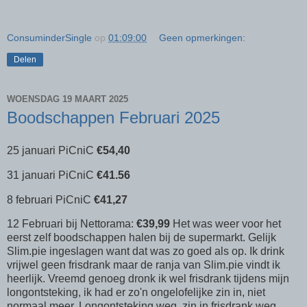
ConsuminderSingle
op
01:09:00
Geen opmerkingen:
Delen
WOENSDAG 19 MAART 2025
Boodschappen Februari 2025
25 januari PiCniC
€54,40
31 januari PiCniC
€41.56
8 februari PiCniC
€41,27
12 Februari bij Nettorama:
€39,99
Het was weer voor het
eerst zelf boodschappen halen bij de supermarkt. Gelijk
Slim.pie ingeslagen want dat was zo goed als op. Ik drink
vrijwel geen frisdrank maar de ranja van Slim.pie vindt ik
heerlijk. Vreemd genoeg dronk ik wel frisdrank tijdens mijn
longontsteking, ik had er zo'n ongelofelijke zin in, niet
normaal meer. Longontsteking weg, zin in frisdrank weg.