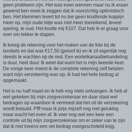
geen probleem zijn. Het was even wennen maar nu ik eraan
gewend ben moet ik zeggen dat ik voorzichtig optimistisch
ben. Het klemmen levert tot nu toe geen knallende koppijn
meer op, mijn oude bitje was niet meer toereikend, teveel
speling, te oud. Het kostte mij €107. Dat heb ik er graag voor
over om lekker te slapen.
Ik kreeg de rekening voor het maken van de foto bij de
tandarts en dat was €17,50 (geloof ik) en ik zit eigenlijk nog
steeds te wachten op de rest. Een wortelkanaalbehandeling
is duur, heel duur. Ik weet dat want het is mijn tweede keer.
De vorige keer moest ik de complete rekening zelf betalen
want mijn verzekering was op, ik had het hele bedrag al
opgemaakt.
Het is nu half maart en ik heb nog niets ontvangen. Ik heb al
wel gekeken bij mijn zorgverzekeraar en daar staat wel
bedragen op waardoor ik vermoed dat het uit de verzekering
wordt betaald. Pfff maar ik prijs mijzelf nog niet gelukkig
maar wacht het even af. Ik voer nog wel een keer een
controle uit bij mijn zorgverzekeraar om er zeker van te zijn
dat ik niet ineens een vet bedrag voorgeschoteld krijg.