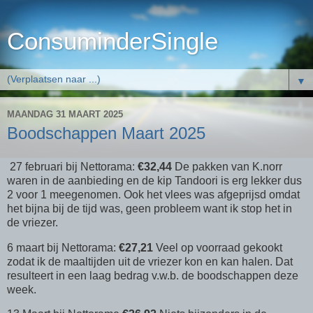
ConsuminderSingle
▼
MAANDAG 31 MAART 2025
Boodschappen Maart 2025
27 februari bij Nettorama:
€32,44
De pakken van K.norr
waren in de aanbieding en de kip Tandoori is erg lekker dus
2 voor 1 meegenomen. Ook het vlees was afgeprijsd omdat
het bijna bij de tijd was, geen probleem want ik stop het in
de vriezer.
6 maart bij Nettorama:
€27,21
Veel op voorraad gekookt
zodat ik de maaltijden uit de vriezer kon en kan halen. Dat
resulteert in een laag bedrag v.w.b. de boodschappen deze
week.