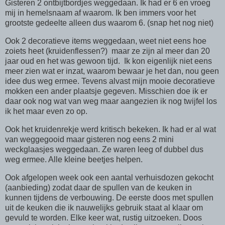
Gisteren 2 ontbijtbordjes weggedaan. Ik had er 6 en vroeg
mij in hemelsnaam af waarom. Ik ben immers voor het
grootste gedeelte alleen dus waarom 6. (snap het nog niet)
Ook 2 decoratieve items weggedaan, weet niet eens hoe
zoiets heet (kruidenflessen?) maar ze zijn al meer dan 20
jaar oud en het was gewoon tijd. Ik kon eigenlijk niet eens
meer zien wat er inzat, waarom bewaar je het dan, nou geen
idee dus weg ermee. Tevens alvast mijn mooie decoratieve
mokken een ander plaatsje gegeven. Misschien doe ik er
daar ook nog wat van weg maar aangezien ik nog twijfel los
ik het maar even zo op.
Ook het kruidenrekje werd kritisch bekeken. Ik had er al wat
van weggegooid maar gisteren nog eens 2 mini
weckglaasjes weggedaan. Ze waren leeg of dubbel dus
weg ermee. Alle kleine beetjes helpen.
Ook afgelopen week ook een aantal verhuisdozen gekocht
(aanbieding) zodat daar de spullen van de keuken in
kunnen tijdens de verbouwing. De eerste doos met spullen
uit de keuken die ik nauwelijks gebruik staat al klaar om
gevuld te worden. Elke keer wat, rustig uitzoeken. Doos