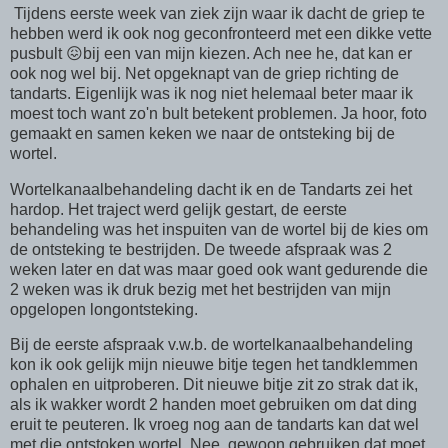
Tijdens eerste week van ziek zijn waar ik dacht de griep te
hebben werd ik ook nog geconfronteerd met een dikke vette
pusbult 😖bij een van mijn kiezen. Ach nee he, dat kan er
ook nog wel bij. Net opgeknapt van de griep richting de
tandarts. Eigenlijk was ik nog niet helemaal beter maar ik
moest toch want zo'n bult betekent problemen. Ja hoor, foto
gemaakt en samen keken we naar de ontsteking bij de
wortel.
Wortelkanaalbehandeling dacht ik en de Tandarts zei het
hardop. Het traject werd gelijk gestart, de eerste
behandeling was het inspuiten van de wortel bij de kies om
de ontsteking te bestrijden. De tweede afspraak was 2
weken later en dat was maar goed ook want gedurende die
2 weken was ik druk bezig met het bestrijden van mijn
opgelopen longontsteking.
Bij de eerste afspraak v.w.b. de wortelkanaalbehandeling
kon ik ook gelijk mijn nieuwe bitje tegen het tandklemmen
ophalen en uitproberen. Dit nieuwe bitje zit zo strak dat ik,
als ik wakker wordt 2 handen moet gebruiken om dat ding
eruit te peuteren. Ik vroeg nog aan de tandarts kan dat wel
met die ontstoken wortel. Nee, gewoon gebruiken dat moet