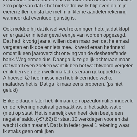
zo'n potje van dat ik het niet vertrouw. Ik blijf even op mijn
eieren zitten en sla toe met mijn kleine aandelenrekening
wanneer dat eventueel gunstig is.
Ook meldde hij dat ik wel veel rekeningen heb, ja dat klopt
en er gaat er in ieder geval eentje van worden opgezegd.
Dat had ik vorig jaar al willen doen maar ben dat helemaal
vergeten en ik doe er niets mee. Ik werd eraan herinnerd
omdat ik een jaaroverzicht ontving van de desbetreffende
bank. Weg ermee dus. Daar ga ik zo gelijk achteraan maar
dat wordt even zoeken want ik ben het wachtwoord vergeten
en ik ben vergeten welk mailadres eraan gekoppeld is.
Alhoewel 😕 heel misschien heb ik een idee welke
mailadres het is. Dat ga ik maar eens proberen. (ps niet
gelukt)
Enkele dagen later heb ik maar een opzegformulier ingevuld
en de rekening neutraal gemaakt v.w.b. het saldo wat er
(niet) op staat. Het is namelijk een heel klein beetje een
negatief saldo. (-€7,62) Er staat 10 werkdagen voor en dat
wacht ik dan maar af. Dat is in ieder geval 1 rekening waar
ik straks geen omkijken