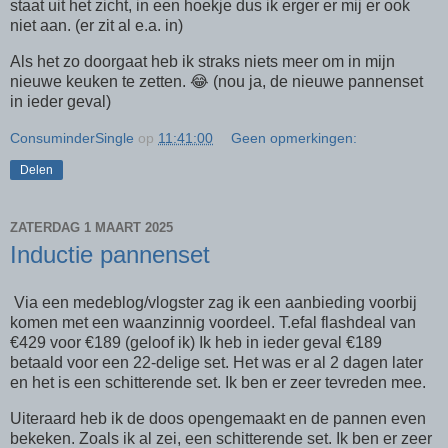
staat uit het zicht, in een hoekje dus ik erger er mij er ook
niet aan. (er zit al e.a. in)
Als het zo doorgaat heb ik straks niets meer om in mijn
nieuwe keuken te zetten. 😂 (nou ja, de nieuwe pannenset
in ieder geval)
ConsuminderSingle
op
11:41:00
Geen opmerkingen:
Delen
ZATERDAG 1 MAART 2025
Inductie pannenset
Via een medeblog/vlogster zag ik een aanbieding voorbij
komen met een waanzinnig voordeel. T.efal flashdeal van
€429 voor €189 (geloof ik) Ik heb in ieder geval €189
betaald voor een 22-delige set. Het was er al 2 dagen later
en het is een schitterende set. Ik ben er zeer tevreden mee.
Uiteraard heb ik de doos opengemaakt en de pannen even
bekeken. Zoals ik al zei, een schitterende set. Ik ben er zeer