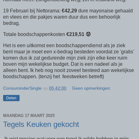
19 Februari bij Nettorama:
€42,29
dure mayonaise gehaald
en vlees en die pakjes waren duur dus een behoorlijk
bedrag.
Totale boodschappenkosten
€219,51 😟
Het is een uitkomst een boodschappendienst als je ziek
bent maar je moet een x-bedrag besteden voordat ze 'gratis'
komen dus ik zat gedurende mijn ziek zijn elke keer ruim
boven mijn wekelijkse budget. Dat is een nadeel als je
alleen bent. Ik heb nog nooit zoveel besteed aan wekelijkse
boodschappen. (tenzij het feestweken betreft)
ConsuminderSingle
op
05:42:00
Geen opmerkingen:
Delen
MAANDAG 17 MAART 2025
Tegels Keuken gekocht
Ik wist precies wat voor een tegel ik wilde hebben in mijn