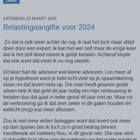
Delen
ZATERDAG 22 MAART 2025
Belastingaangifte voor 2024
Zo dat is ook weer achter de rug, ik laat het toch maar altijd
doen door een expert. Ik kan het wel zelf maar de enige keer
dat ik het zelf deed moest ik gelijk betalen. Achteraf klopte
dat ook want dat moet ik nu nog steeds.
Dit keer had de adviseur wat kleine adviezen. Los meer af
op je hypotheek want je hebt echt veel op je spaarrekening
staan en dat levert niets op. Die man heeft gewoon gelijk
alleen heb ik dat geld dit jaar nodig om mijn verbouwing te
betalen dus dat gaat in ieder geval dit jaar niet op. Maar na
de verbouwing ga ik dat zeer zeker in de gaten houden en
wellicht (nog) wat meer aflossen.
Zou ik niet meer willen beleggen want dat levert ook meer
op dan sparen (als ik toch zo'n groot bedrag binnen
handbereik wil hebben) Nou, in dit geval nee. Die rare vent
in dat witte huis daar aan de overkant van het water maakt er