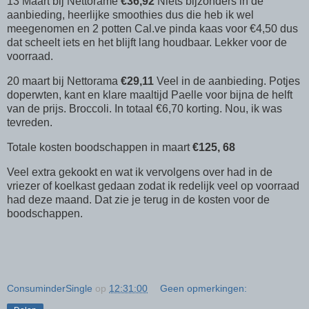
13 Maart bij Nettorame
€36,92
Niets bijzonders in de
aanbieding, heerlijke smoothies dus die heb ik wel
meegenomen en 2 potten Cal.ve pinda kaas voor €4,50 dus
dat scheelt iets en het blijft lang houdbaar. Lekker voor de
voorraad.
20 maart bij Nettorama
€29,11
Veel in de aanbieding. Potjes
doperwten, kant en klare maaltijd Paelle voor bijna de helft
van de prijs. Broccoli. In totaal €6,70 korting. Nou, ik was
tevreden.
Totale kosten boodschappen in maart
€125, 68
Veel extra gekookt en wat ik vervolgens over had in de
vriezer of koelkast gedaan zodat ik redelijk veel op voorraad
had deze maand. Dat zie je terug in de kosten voor de
boodschappen.
ConsuminderSingle
op
12:31:00
Geen opmerkingen: