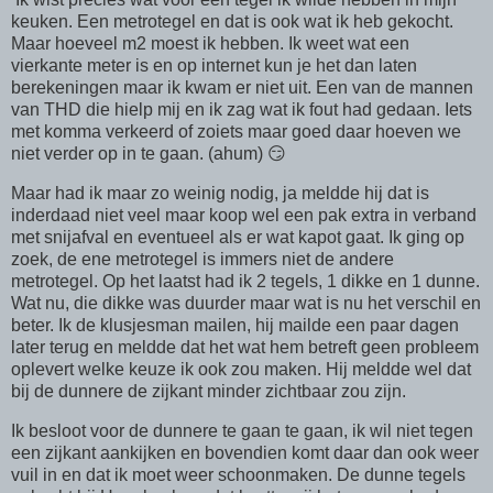
keuken. Een metrotegel en dat is ook wat ik heb gekocht.
Maar hoeveel m2 moest ik hebben. Ik weet wat een
vierkante meter is en op internet kun je het dan laten
berekeningen maar ik kwam er niet uit. Een van de mannen
van THD die hielp mij en ik zag wat ik fout had gedaan. Iets
met komma verkeerd of zoiets maar goed daar hoeven we
niet verder op in te gaan. (ahum) 😏
Maar had ik maar zo weinig nodig, ja meldde hij dat is
inderdaad niet veel maar koop wel een pak extra in verband
met snijafval en eventueel als er wat kapot gaat. Ik ging op
zoek, de ene metrotegel is immers niet de andere
metrotegel. Op het laatst had ik 2 tegels, 1 dikke en 1 dunne.
Wat nu, die dikke was duurder maar wat is nu het verschil en
beter. Ik de klusjesman mailen, hij mailde een paar dagen
later terug en meldde dat het wat hem betreft geen probleem
oplevert welke keuze ik ook zou maken. Hij meldde wel dat
bij de dunnere de zijkant minder zichtbaar zou zijn.
Ik besloot voor de dunnere te gaan te gaan, ik wil niet tegen
een zijkant aankijken en bovendien komt daar dan ook weer
vuil in en dat ik moet weer schoonmaken. De dunne tegels