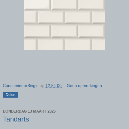
ConsuminderSingle
op
12:54:00
Geen opmerkingen:
Delen
DONDERDAG 13 MAART 2025
Tandarts